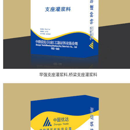
早强支座灌浆料,桥梁支座灌浆料