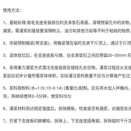
使用方法：
1、基础处理:凿毛支座安装部位的支承垫石表面，清理预留孔中的杂
漏浆。需灌浆的基层要清理粉尘、油污和其他污垢等不利于粘结的物质
2、吊装预制箱梁(带支座)，将箱梁落在临时支承干斤顶上，通过于斤
3、梁体就位后，在支座底板与墩、台支承垫石之间应预留20~30mm
4、采用重力灌浆方式潜注支座底部及错栓孔处空隙。灌浆过程应从支
浆前应初步计量所需浆体体积，实际灌注浆料数量不应与计算值产生过
5、浆料按粉料:水=1:(0.13~0.14) (重量比)配制。应先将水
完，再继续搅拌2~3分钟，使奖料均匀
6、灌浆材料到达规定强度后，拆除模板，检查是否有漏浆，对漏浆处
7、拧紧下支座板的脚螺栓，拆除上、下支座连接角钢，拆除临时千斤